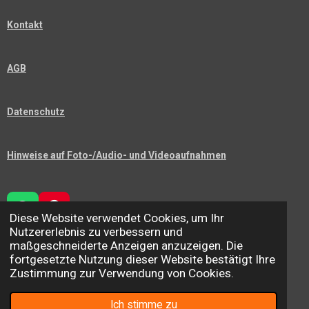
Kontakt
AGB
Datenschutz
Hinweise auf Foto-/Audio- und Videoaufnahmen
W
P
Diese Website verwendet Cookies, um Ihr
H
I
Nutzererlebnis zu verbessern und
A
N
maßgeschneiderte Anzeigen anzuzeigen. Die
T
T
fortgesetzte Nutzung dieser Website bestätigt Ihre
TEILEN
TEILEN
S
E
Zustimmung zur Verwendung von Cookies.
A
R
© 2026 PRO... Martina Heisser for Best Ager
P
E
Mit Unterstützung von
Webador
Ich stimme zu