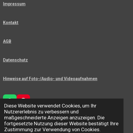
Impressum
Kontakt
AGB
Datenschutz
Hinweise auf Foto-/Audio- und Videoaufnahmen
W
P
Diese Website verwendet Cookies, um Ihr
H
I
Nutzererlebnis zu verbessern und
A
N
maßgeschneiderte Anzeigen anzuzeigen. Die
T
T
fortgesetzte Nutzung dieser Website bestätigt Ihre
TEILEN
TEILEN
S
E
Zustimmung zur Verwendung von Cookies.